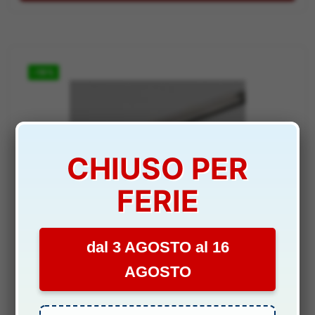
-19%
CHIUSO PER
FERIE
OPTIONAL
STELI AMMORTIZZATORE SAVAGE 25 2pz SAVAGEX –
dal 3 AGOSTO al 16
GPHPI86055
AGOSTO
DISPONIBILITÀ:
SCARSA
Il
Il
11,80
€
9,60
€