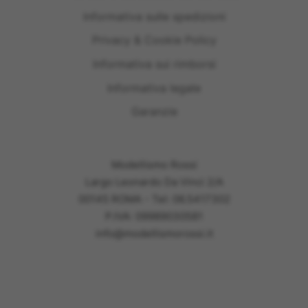
Informativa sulle spedizioni
Privacy & Cookie Policy
Informativa sui rimborsi
Informativa legale
Garanzie
Modellismo Rossi
Largo Leonardo Da Vinci 2/A
00145 ROMA - Tel: 06.5417302
P.IVA: 09989030581
info@modellismorossi.it