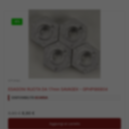
-9%
OPTIONAL
ESAGONI RUOTA DA 17mm SAVAGEX – GPHPI86804
DISPONIBILITÀ:
SCARSA
Il
Il
9,80
€
8,90
€
prezzo
prezzo
originale
attuale
Aggiungi al carrello
era:
è:
9,80 €.
8,90 €.