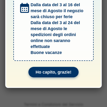
prezzo
prezzo
originale
attuale
Dalla data del 3 al 16 del
Aggiungi al carrello
era:
è:
11,80 €.
9,60 €.
mese di Agosto il negozio
sarà chiuso per ferie
Dalla data del 3 al 24 del
mese di Agosto le
spedizioni degli ordini
online non saranno
effettuate
Buone vacanze
Ho capito, grazie!
Termini e Condizioni del Servizio