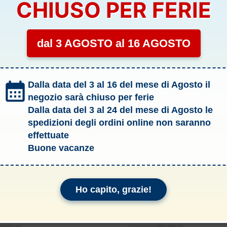
CHIUSO PER FERIE
3,80 €.
3,20 €.
5,80 €.
5,00 €.
dal 3 AGOSTO al 16 AGOSTO
%
-11%
Dalla data del 3 al 16 del mese di Agosto il
negozio sarà chiuso per ferie
Dalla data del 3 al 24 del mese di Agosto le
spedizioni degli ordini online non saranno
effettuate
Buone vacanze
I E CORONE ELETTRICO
4 TELEMETRIA E CAVI SBUS
e 13T modulo 32 – HD acciaio
Sensore voltaggio telemetria 
to foro 3,2 mm – TXX3943X
TXX6527
Ho capito, grazie!
IBILITÀ:
SCARSA
DISPONIBILITÀ:
SCARSA