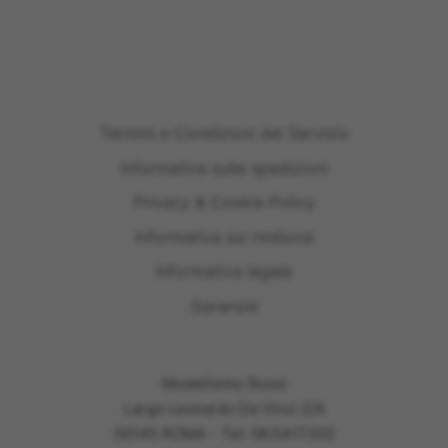
Termini e Condizioni del Servizio
Informativa sulle spedizioni
Privacy & Cookie Policy
Informativa sui rimborsi
Informativa legale
Garanzie
Modellismo Rossi
Largo Leonardo Da Vinci 2/A
00145 ROMA - Tel: 06.5417302