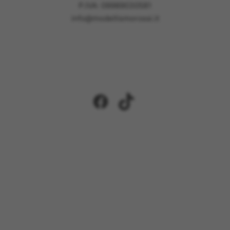
P.IVA: 09989030581
info@modellismorossi.it
Facebook
TikTok