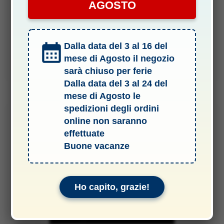
RADFU1044
AGOSTO
DISPONIBILITÀ:
NON DISPONIBILE
Il
Il
785,00
€
669,00
€
Dalla data del 3 al 16 del
prezzo
prezzo
originale
attuale
mese di Agosto il negozio
era:
è:
AVVISAMI
785,00 €.
669,00 €.
sarà chiuso per ferie
Dalla data del 3 al 24 del
mese di Agosto le
spedizioni degli ordini
online non saranno
-14%
effettuate
Buone vacanze
Ho capito, grazie!