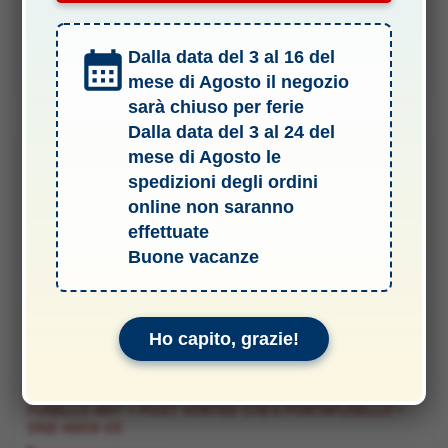
Il
Il
5,00
€
4,50
€
prezzo
prezzo
originale
attuale
Dalla data del 3 al 16 del
Aggiungi al carrello
era:
è:
5,00 €.
4,50 €.
mese di Agosto il negozio
sarà chiuso per ferie
Dalla data del 3 al 24 del
mese di Agosto le
-11%
spedizioni degli ordini
online non saranno
effettuate
Buone vacanze
Ho capito, grazie!
RICAMBI
FUSELLO ANT + POST VORTEX 1/18 E PORTAFUSELLO –
DNE-A959-05