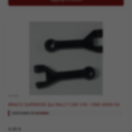
RICAMBI
BRACCI SUPERIORI 2pz RALLY CAR 1/18 – DNE-A949-04
DISPONIBILITÀ:
SCARSA
5,00
€