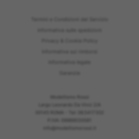
Termini e Condizioni del Servizio
Informativa sulle spedizioni
Privacy & Cookie Policy
Informativa sui rimborsi
Informativa legale
Garanzie
Modellismo Rossi
Largo Leonardo Da Vinci 2/A
00145 ROMA - Tel: 06.5417302
P.IVA: 09989030581
info@modellismorossi.it