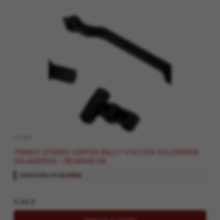
RICAMBI
TIRANTI STERZO VORTEX RALLY 1/16 CON COLONNINE
SALVASERVO – REVA949-08
DISPONIBILITÀ:
SCARSA
5,50
€
Aggiungi al carrello