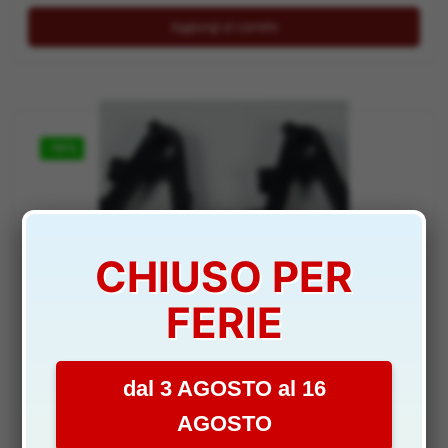
Aggiungi al carrello
-10%
CHIUSO PER
FERIE
RICAMBI
BRACCI INFERIORI 2pz RALLY CAR 1/18 – DNE-A949-05
dal 3 AGOSTO al 16
DISPONIBILITÀ:
SCARSA
AGOSTO