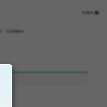
0,00
€
n
Contattaci