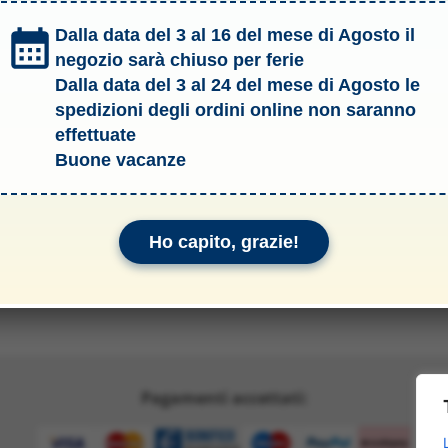
Dalla data del 3 al 16 del mese di Agosto il
e Condizioni del Servizio
Modellismo Ross
negozio sarà chiuso per ferie
Largo Leonardo Da Vin
mativa sulle spedizioni
Dalla data del 3 al 24 del mese di Agosto le
00145 ROMA - Tel: 06.
vacy & Cookie Policy
spedizioni degli ordini online non saranno
P.IVA: 099890305
effettuate
info@modellismoross
ormativa sui rimborsi
Buone vacanze
nformativa legale
Garanzie
Ho capito, grazie!
Pagamenti accettati: