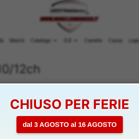
tà
Marchi
Catalogo
DJI
Carrello
Cassa
Logi
10/12ch
CHIUSO PER FERIE
corrisponde alla tua selezione.
dal 3 AGOSTO al 16 AGOSTO