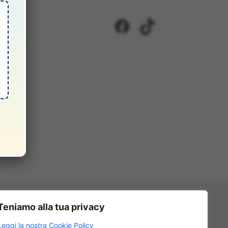
i
Facebook
TikTok
ci 2/A
5417302
81
i.it
Teniamo alla tua privacy
Leggi la nostra Cookie Policy