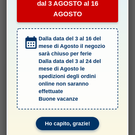
dal 3 AGOSTO al 16
SUPSFB30009
AGOSTO
DISPONIBILITÀ:
BUONA
7,20
€
Dalla data del 3 al 16 del
Aggiungi al carrello
mese di Agosto il negozio
sarà chiuso per ferie
Dalla data del 3 al 24 del
mese di Agosto le
spedizioni degli ordini
online non saranno
effettuate
Buone vacanze
Ho capito, grazie!