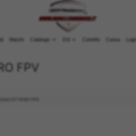
tà
Marchi
Catalogo
DJI
Carrello
Cassa
Logi
RO FPV
ESACOTTERO FPV