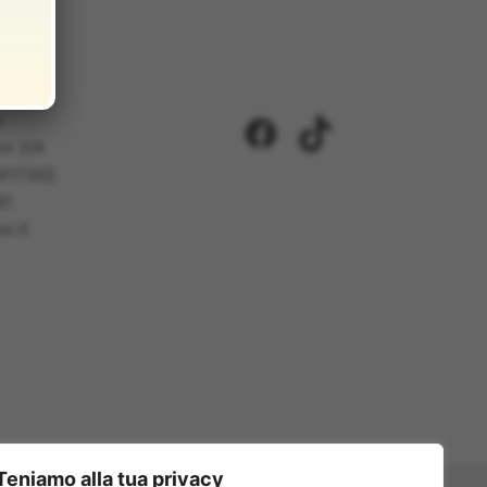
i
Facebook
TikTok
ci 2/A
5417302
81
i.it
Teniamo alla tua privacy