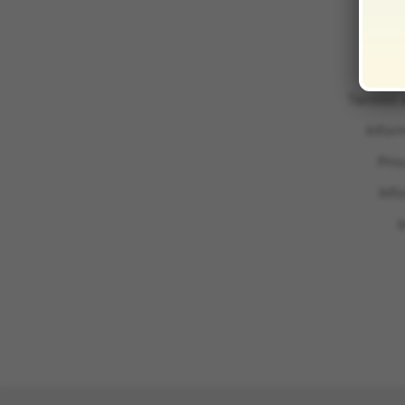
Termini 
Infor
Pri
Inf
I