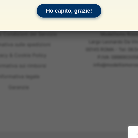
Ho capito, grazie!
e Condizioni del Servizio
Modellismo Ross
Largo Leonardo Da Vin
mativa sulle spedizioni
00145 ROMA - Tel: 06.
vacy & Cookie Policy
P.IVA: 099890305
info@modellismoross
ormativa sui rimborsi
nformativa legale
Garanzie