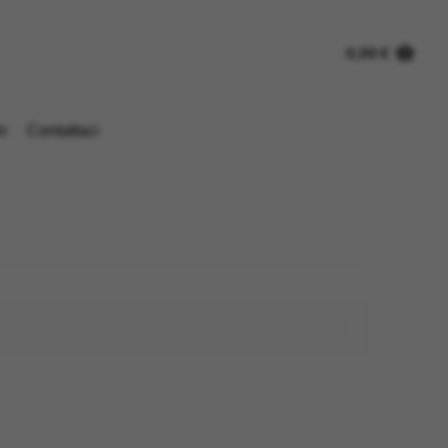
0,00
€
n
Contattaci