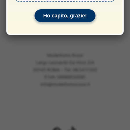
Privacy & Cookie Policy
Informativa sui rimborsi
Ho capito, grazie!
Informativa legale
Garanzie
Modellismo Rossi
Largo Leonardo Da Vinci 2/A
00145 ROMA - Tel: 06.5417302
P.IVA: 09989030581
info@modellismorossi.it