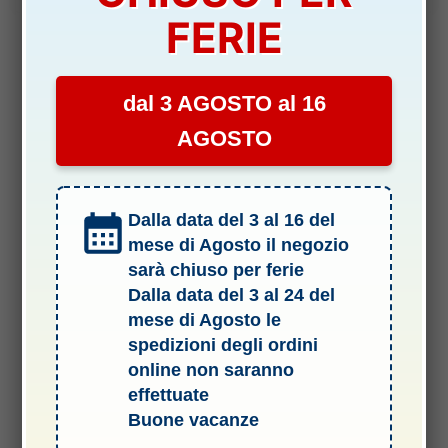
FERIE
dal 3 AGOSTO al 16
AGOSTO
Dalla data del 3 al 16 del
mese di Agosto il negozio
sarà chiuso per ferie
Dalla data del 3 al 24 del
mese di Agosto le
spedizioni degli ordini
online non saranno
Termini e Condizioni del Servizio
effettuate
Buone vacanze
Informativa sulle spedizioni