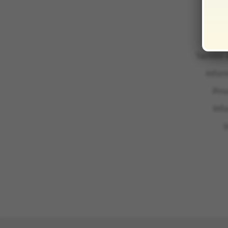
Termini 
Infor
Pri
Inf
I