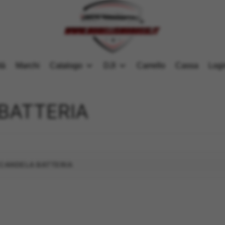
tà
Marchi
Catalogo
DJI
Carrello
Cassa
Logi
BATTERIA
CANDELA BATTERIA