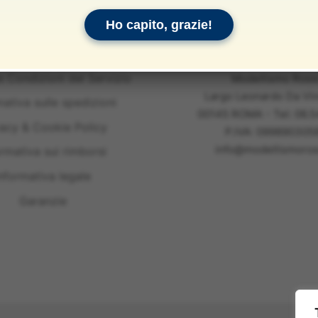
Ho capito, grazie!
e Condizioni del Servizio
Modellismo Ross
Largo Leonardo Da Vin
mativa sulle spedizioni
00145 ROMA - Tel: 06.
vacy & Cookie Policy
P.IVA: 099890305
info@modellismoross
ormativa sui rimborsi
nformativa legale
Garanzie