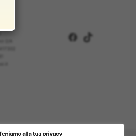
i
Facebook
TikTok
ci 2/A
5417302
81
i.it
Teniamo alla tua privacy