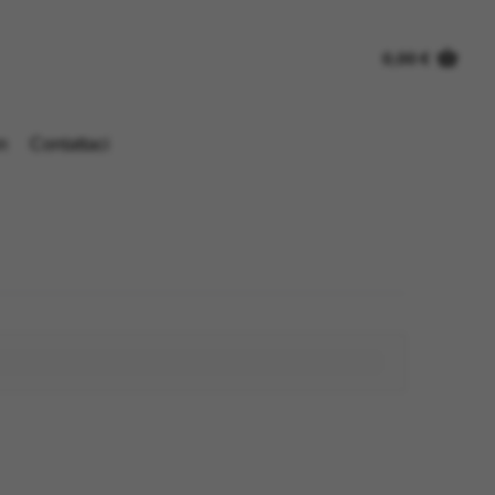
0,00
€
n
Contattaci