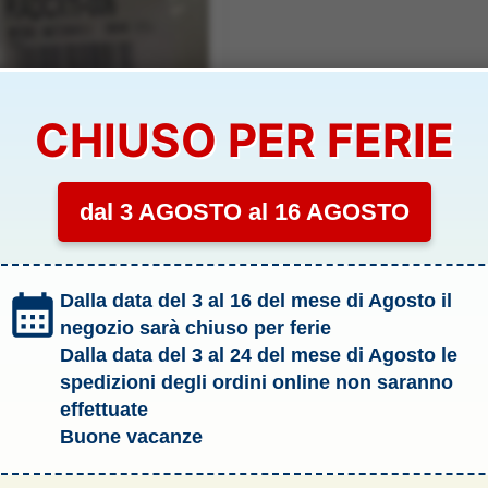
CHIUSO PER FERIE
dal 3 AGOSTO al 16 AGOSTO
NTIORARIO DRONE CX11
Dalla data del 3 al 16 del mese di Agosto il
LO BIANCO E NERO –
11-006
negozio sarà chiuso per ferie
IBILITÀ:
SCARSA
Dalla data del 3 al 24 del mese di Agosto le
spedizioni degli ordini online non saranno
€
effettuate
Aggiungi al carrello
Buone vacanze