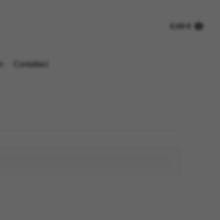
0,00
€
n
Contattaci