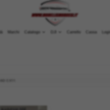
tà
Marchi
Catalogo
DJI
Carrello
Cassa
Logi
AD CX11