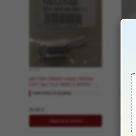
RICAMBI
RICAMBI
MOTORI ORARIO NANO DRONE
MOTORI A
CX11 2pz FILO NERO E ROSSO –
2pz FI
RADCX11-005
RADCX
DISPONIBILITÀ:
SCARSA
DISPON
10,00
€
10,00
Aggiungi al carrello