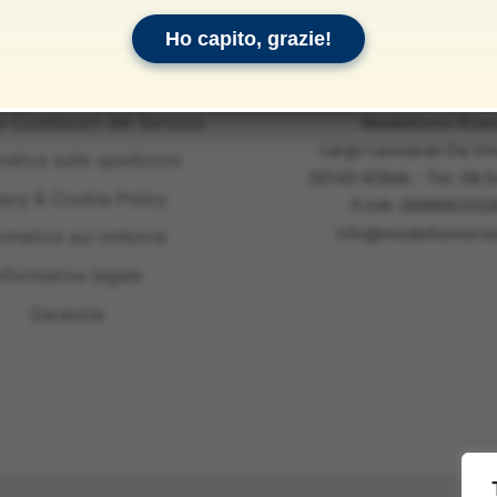
Ho capito, grazie!
e Condizioni del Servizio
Modellismo Ross
Largo Leonardo Da Vin
mativa sulle spedizioni
00145 ROMA - Tel: 06.
vacy & Cookie Policy
P.IVA: 099890305
info@modellismoross
ormativa sui rimborsi
nformativa legale
Garanzie