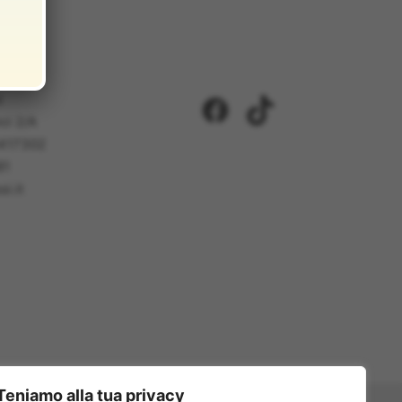
i
Facebook
TikTok
ci 2/A
5417302
81
i.it
Teniamo alla tua privacy