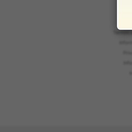
Termini 
Infor
Pri
Inf
I