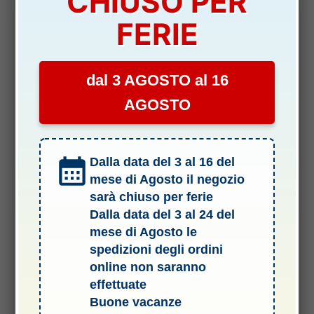
CHIUSO PER
era:
è:
58,00 €.
49,90 €.
FERIE
dal 3 AGOSTO al 16
AGOSTO
Dalla data del 3 al 16 del
mese di Agosto il negozio
sarà chiuso per ferie
Dalla data del 3 al 24 del
mese di Agosto le
spedizioni degli ordini
online non saranno
effettuate
Termini e Condizioni del Servizio
Buone vacanze
Informativa sulle spedizioni