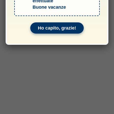
effettuate
Buone vacanze
49,90
€
Aggiungi al carrello
Ho capito, grazie!