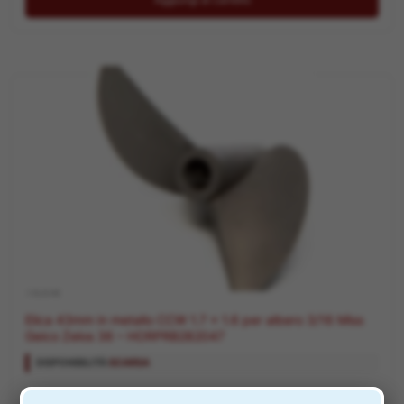
.1 ELICHE
Elica 43mm in metallo CCW 1.7 x 1.6 per albero 3/16 Miss
Geico Zelos 36 – HORPRB282047
DISPONIBILITÀ:
SCARSA