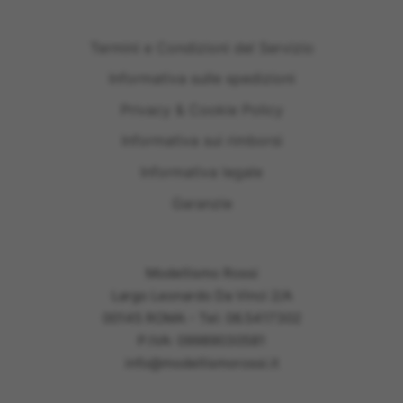
Termini e Condizioni del Servizio
Informativa sulle spedizioni
Privacy & Cookie Policy
Informativa sui rimborsi
Informativa legale
Garanzie
Modellismo Rossi
Largo Leonardo Da Vinci 2/A
00145 ROMA - Tel: 06.5417302
P.IVA: 09989030581
info@modellismorossi.it