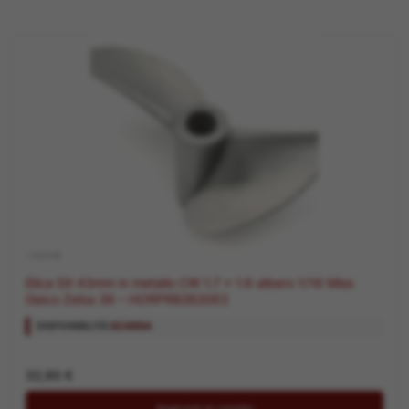
.1 ELICHE
Elica SX 43mm in metallo CW 1.7 x 1.6 albero 1/16 Miss
Geico Zelos 36 – HORPRB282063
DISPONIBILITÀ:
SCARSA
32,90
€
Aggiungi al carrello