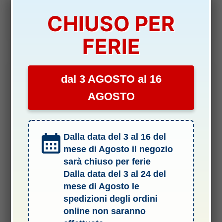
29,90
€
CHIUSO PER
Aggiungi al carrello
FERIE
dal 3 AGOSTO al 16
AGOSTO
Dalla data del 3 al 16 del
mese di Agosto il negozio
sarà chiuso per ferie
Dalla data del 3 al 24 del
.2 ASSI TRASMISSIONE E GIUNTI
mese di Agosto le
spedizioni degli ordini
Albero di trasmissione flessibile destro rotazione CCW miss
geico 36 – HORPRB282066
online non saranno
DISPONIBILITÀ:
SCARSA