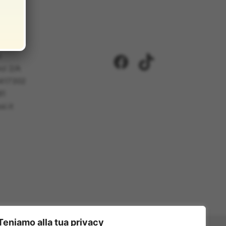
i
Facebook
TikTok
ci 2/A
5417302
81
i.it
Teniamo alla tua privacy