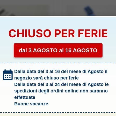
CHIUSO PER FERIE
dal 3 AGOSTO al 16 AGOSTO
OPTIONAL
RTO IN ERGAL MINI
SUPPORTO AMMORT. MINI
Dalla data del 3 al 16 del mese di Agosto il
O ASSI DEI BRACCI
INFERNO IN ERGAL BLU
.INFERIOR – KYO-IHW05
POSTERIORE – KYO-IHW07R
negozio sarà chiuso per ferie
IBILITÀ:
SCARSA
DISPONIBILITÀ:
SCARSA
Dalla data del 3 al 24 del mese di Agosto le
spedizioni degli ordini online non saranno
16,00
€
effettuate
Aggiungi al carrello
Aggiungi al carrello
Buone vacanze