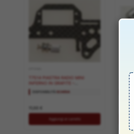
OPTIONAL
OPTIONAL
T7514 PIASTRA RADIO MINI
SUPPO
INFERNO IN GRAFITE –
INFERN
GPINTC1814
ANTER
DISPONIBILITÀ:
SCARSA
DISPON
11,00
€
9,90
€
Aggiungi al carrello