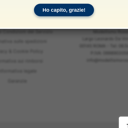
Ho capito, grazie!
e Condizioni del Servizio
Modellismo Ross
Largo Leonardo Da Vin
mativa sulle spedizioni
00145 ROMA - Tel: 06.
vacy & Cookie Policy
P.IVA: 099890305
info@modellismoross
ormativa sui rimborsi
nformativa legale
Garanzie