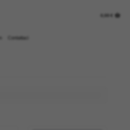
0,00
€
n
Contattaci