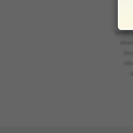
Termini 
Infor
Pri
Inf
I