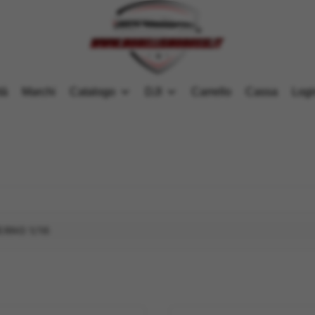
tà
Marchi
Catalogo
DJI
Carrello
Cassa
Logi
RNO 1/16