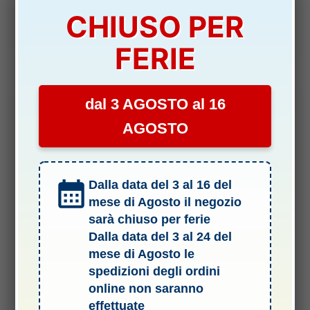
4,80
€
CHIUSO PER
Aggiungi al carrello
FERIE
dal 3 AGOSTO al 16
-15%
AGOSTO
Dalla data del 3 al 16 del
mese di Agosto il negozio
sarà chiuso per ferie
Dalla data del 3 al 24 del
mese di Agosto le
10 CUSCINETTI A SFERA
spedizioni degli ordini
CUSCINETTI 3x6x2,5 mm 10pz – COBBM60610
online non saranno
DISPONIBILITÀ:
MEDIA
effettuate