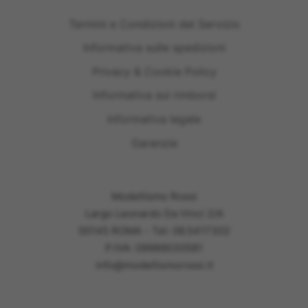
Termini e Condizioni del Servizio
Informativa sulle spedizioni
Privacy & Cookie Policy
Informativa sui rimborsi
Informativa legale
Garanzie
Modellismo Rossi
Largo Leonardo Da Vinci 2/A
00145 ROMA - Tel: 06.5417302
P.IVA: 09989030581
info@modellismorossi.it