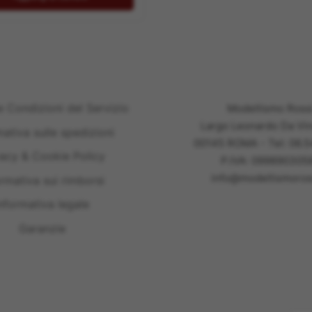
e Condizioni del Servizio
Modellismo Ross
Largo Leonardo Da Vin
mativa sulle spedizioni
00145 ROMA - Tel: 06.
vacy & Cookie Policy
P.IVA: 099890305
info@modellismoross
ormativa sui rimborsi
nformativa legale
Garanzie