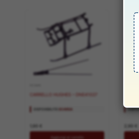
RICAMBI
RICAMBI
CARRELLO HUGHES – DNE41027
ALBERO P
DNE41
DISPONIBILITÀ:
SCARSA
DISPON
1,90
€
2,90
€
Aggiungi al carrello