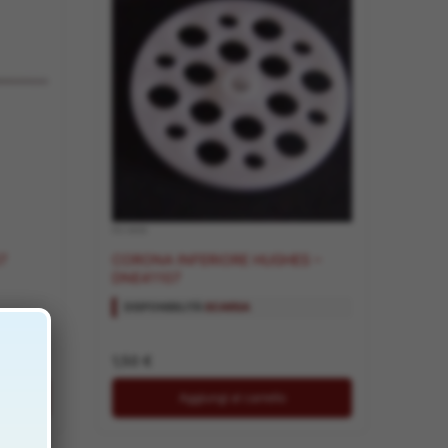
RICAMBI
67
CORONA INFERIORE HUGHES –
DNE41107
DISPONIBILITÀ:
SCARSA
1,50
€
Aggiungi al carrello