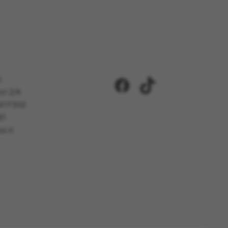
i
Facebook
TikTok
ci 2/A
5417302
81
i.it