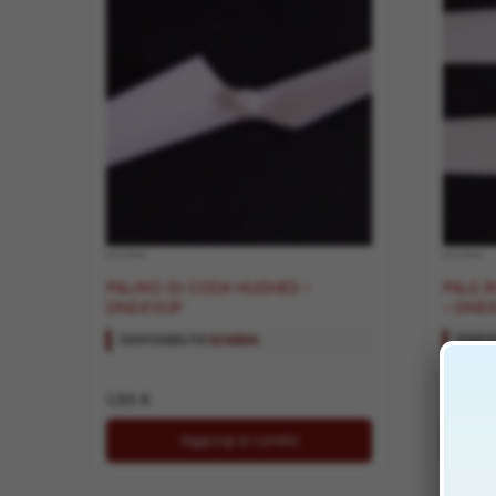
RICAMBI
RICAMBI
PALINO DI CODA HUGHES –
PALE RO
DNE4102F
– DNE4
DISPONIBILITÀ:
SCARSA
DISPON
1,50
€
3,50
€
Aggiungi al carrello