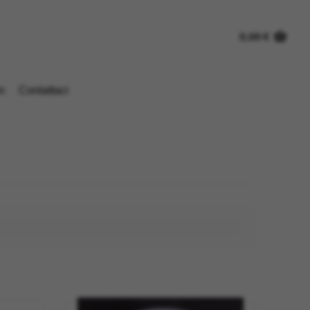
0,00
€
n
Contattaci