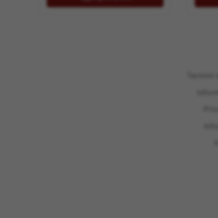
Termini 
Infor
Pri
Inf
I