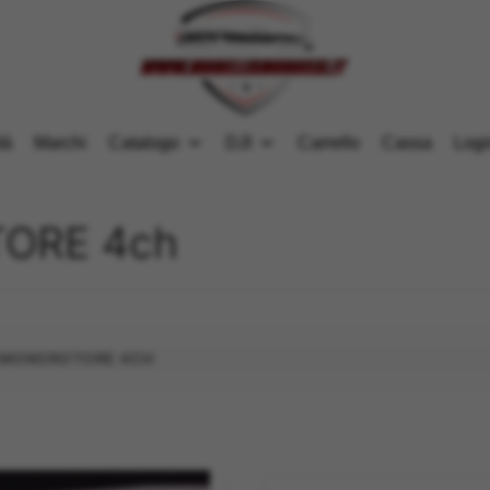
tà
Marchi
Catalogo
DJI
Carrello
Cassa
Logi
ORE 4ch
 MONOROTORE 4CH