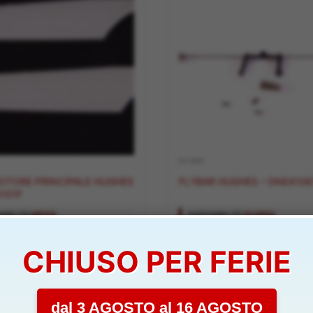
RICAMBI
TORE PRINCIPALE HUGHES
FLYBAR HUGHES – DNE410
101F
IBILITÀ:
MEDIA
DISPONIBILITÀ:
SCARSA
CHIUSO PER FERIE
5,50
€
Aggiungi al carrello
Aggiungi al carrello
dal 3 AGOSTO al 16 AGOSTO