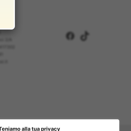
i
Facebook
TikTok
ci 2/A
5417302
81
i.it
Teniamo alla tua privacy