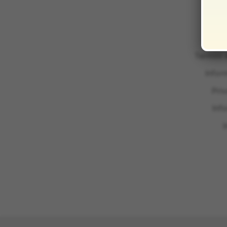
Termini 
Infor
Pri
Inf
I