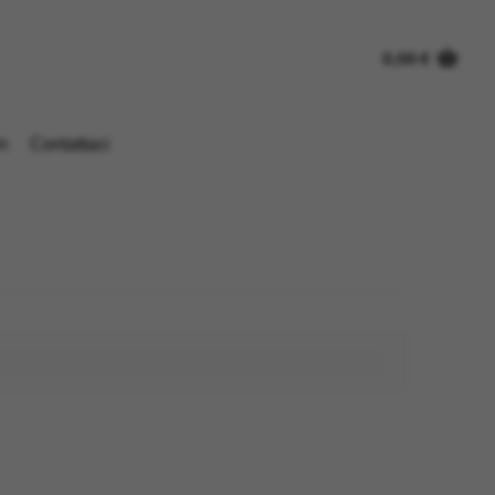
0,00
€
n
Contattaci