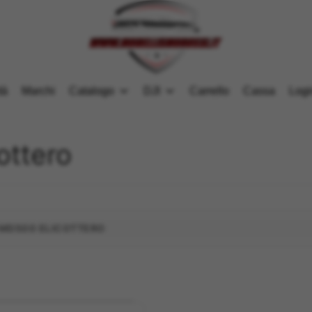
tà
Marchi
Catalogo
DJI
Carrello
Cassa
Logi
ottero
 MD500 ELICOTTERO