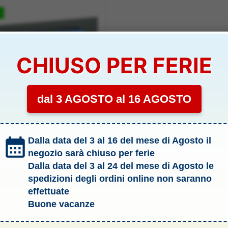
%
CHIUSO PER FERIE
dal 3 AGOSTO al 16 AGOSTO
ia LiPo 7,4v 1200mAh Hughes
Dalla data del 3 al 16 del mese di Agosto il
Flitezone – PCH15971
negozio sarà chiuso per ferie
IBILITÀ:
NON DISPONIBILE
Dalla data del 3 al 24 del mese di Agosto le
spedizioni degli ordini online non saranno
Il
Il
€
26,90
€
prezzo
prezzo
effettuate
originale
attuale
Buone vacanze
era:
AVVISAMI
è:
32,00 €.
26,90 €.