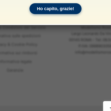
Ho capito, grazie!
e Condizioni del Servizio
Modellismo Ross
Largo Leonardo Da Vin
mativa sulle spedizioni
00145 ROMA - Tel: 06.
vacy & Cookie Policy
P.IVA: 099890305
info@modellismoross
ormativa sui rimborsi
nformativa legale
Garanzie