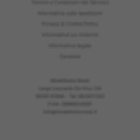
Termini e Condizioni del Servizio
Informativa sulle spedizioni
Privacy & Cookie Policy
Informativa sui rimborsi
Informativa legale
Garanzie
Modellismo Rossi
Largo Leonardo Da Vinci 2/A
00145 ROMA - Tel: 06.5417302
P.IVA: 09989030581
info@modellismorossi.it