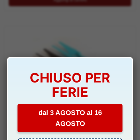
CHIUSO PER
FERIE
OPTIONAL
SET ELICHE BLU E NERE 4pz GV6 GALAXY VISITOR 6 –
dal 3 AGOSTO al 16
ROBNE253201
AGOSTO
DISPONIBILITÀ:
SCARSA