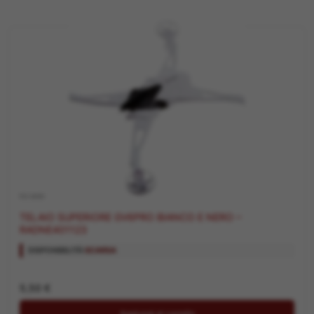
RICAMBI
TELAIO SUPERIORE GV6PRO BIANCO E NERO –
RADNE401123
DISPONIBILITÀ:
SCARSA
5,50
€
Aggiungi al carrello