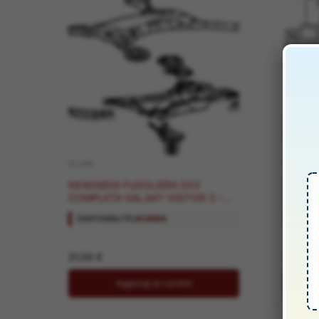
RICAMBI
RICAMBI
NE400858 FUSOLIERA GV3
NE400
COMPLETA GALAXY VISITOR 3 –
GV3 4p
ROBNE252902
ROBNE
DISPONIBILITÀ:
SCARSA
DISPON
21,50
€
9,00
€
Aggiungi al carrello