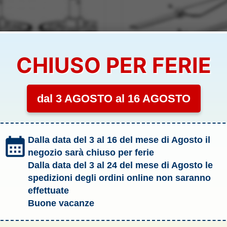
CHIUSO PER FERIE
dal 3 AGOSTO al 16 AGOSTO
RICAMBI
860 CORONE + ASSI 4pz
ELICHE 4pz GALAXY VISITOR 3 –
Dalla data del 3 al 16 del mese di Agosto il
z GALAXY VISITOR 3 –
ROBNE252901
252904
negozio sarà chiuso per ferie
IBILITÀ:
SCARSA
DISPONIBILITÀ:
MEDIA
Dalla data del 3 al 24 del mese di Agosto le
spedizioni degli ordini online non saranno
5,50
€
effettuate
Aggiungi al carrello
Aggiungi al carrello
Buone vacanze