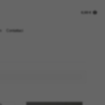
0,00
€
n
Contattaci