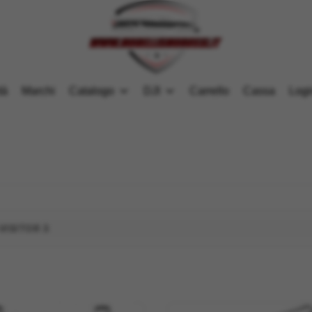
tà
Marchi
Catalogo
DJI
Carrello
Cassa
Logi
ISITOR 3