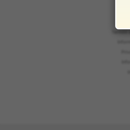
Termini 
Infor
Pri
Inf
I