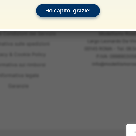
Ho capito, grazie!
e Condizioni del Servizio
Modellismo Ross
Largo Leonardo Da Vin
mativa sulle spedizioni
00145 ROMA - Tel: 06.
vacy & Cookie Policy
P.IVA: 099890305
info@modellismoross
ormativa sui rimborsi
nformativa legale
Garanzie