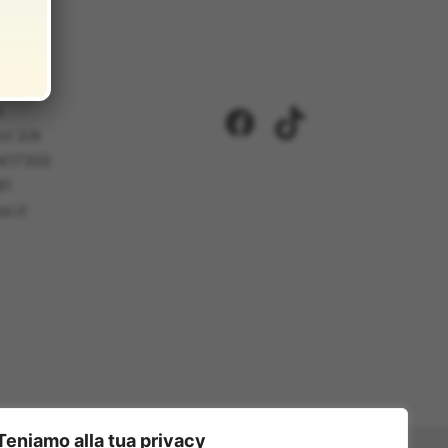
i
Facebook
TikTok
ci 2/A
5417302
81
i.it
Teniamo alla tua privacy