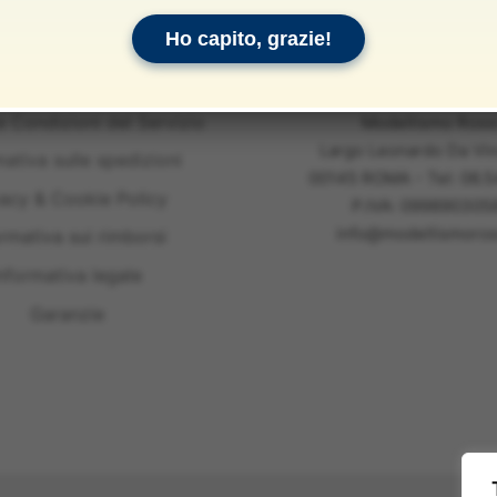
Ho capito, grazie!
e Condizioni del Servizio
Modellismo Ross
Largo Leonardo Da Vin
mativa sulle spedizioni
00145 ROMA - Tel: 06.
vacy & Cookie Policy
P.IVA: 099890305
info@modellismoross
ormativa sui rimborsi
nformativa legale
Garanzie