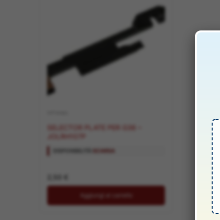
OPTIONAL
SELECTOR PLATE PER G36 –
JOLRH107P
DISPONIBILITÀ:
SCARSA
2,50
€
Aggiungi al carrello