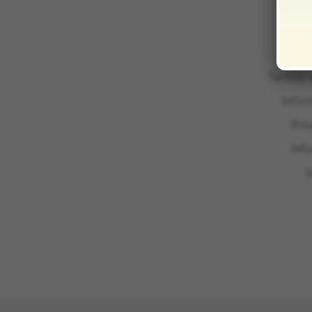
Termini 
Infor
Pri
Inf
I