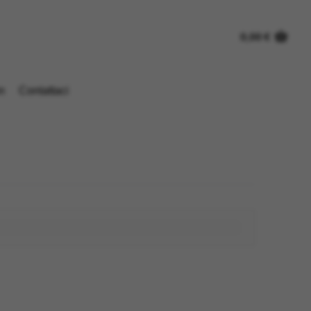
0,00
€
n
Contattaci