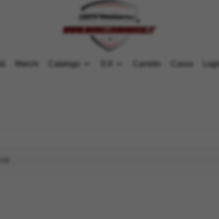
tà
Marchi
Catalogo
DJI
Carrello
Cassa
Logi
G36