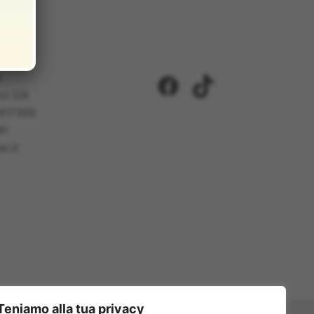
i
Facebook
TikTok
ci 2/A
5417302
81
i.it
Teniamo alla tua privacy