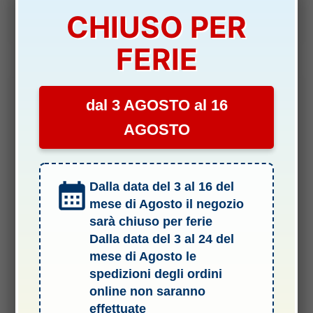
prezzo
prezzo
originale
attuale
CHIUSO PER
Aggiungi al carrello
era:
è:
5,30 €.
4,30 €.
FERIE
dal 3 AGOSTO al 16
-19%
AGOSTO
Dalla data del 3 al 16 del
mese di Agosto il negozio
sarà chiuso per ferie
Dalla data del 3 al 24 del
RICAMBI
mese di Agosto le
CONVOGLIATORI D’ARIA F2004 IN NYLON ROSSI – KYO-
spedizioni degli ordini
DFT429
online non saranno
DISPONIBILITÀ:
SCARSA
effettuate