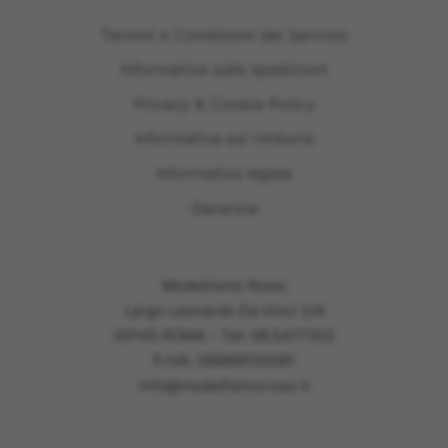
Termini e Condizioni del Servizio
Informativa sulle spedizioni
Privacy & Cookie Policy
Informativa sui rimborsi
Informativa legale
Garanzie
Modellismo Rossi
Largo Leonardo Da Vinci 2/A
00145 ROMA - Tel: 06.5417302
P.IVA: 09989030581
info@modellismorossi.it