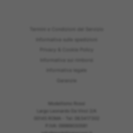
Termini e Condizioni del Servizio
Informativa sulle spedizioni
Privacy & Cookie Policy
Informativa sui rimborsi
Informativa legale
Garanzie
Modellismo Rossi
Largo Leonardo Da Vinci 2/A
00145 ROMA - Tel: 06.5417302
P.IVA: 09989030581