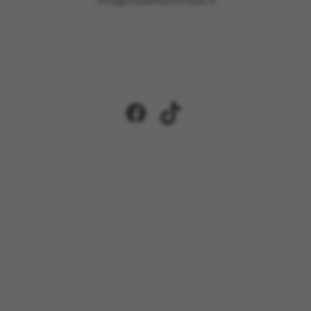
info@modellismorossi.it
Facebook
TikTok