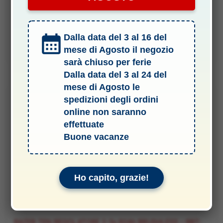
Il
Il
16,90
€
14,90
€
prezzo
prezzo
Dalla data del 3 al 16 del
originale
attuale
Aggiungi al carrello
era:
è:
mese di Agosto il negozio
16,90 €.
14,90 €.
sarà chiuso per ferie
Dalla data del 3 al 24 del
mese di Agosto le
spedizioni degli ordini
-12%
online non saranno
effettuate
Buone vacanze
Ho capito, grazie!
.5 PER AUTO BRUSHLESS
RAZER TEN REGOLATORE 2-3s 60Ah BRUSHLESS – RBT-