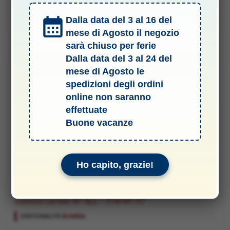
prezzo
prezzo
originale
attuale
Dalla data del 3 al 16 del
Aggiungi al carrello
era:
è:
18,90 €.
17,50 €.
mese di Agosto il negozio
sarà chiuso per ferie
Dalla data del 3 al 24 del
mese di Agosto le
spedizioni degli ordini
online non saranno
effettuate
Buone vacanze
Ho capito, grazie!
RICAMBI
Gommini carrello W1 4pz – SYM-W1-07
DISPONIBILITÀ:
SCARSA