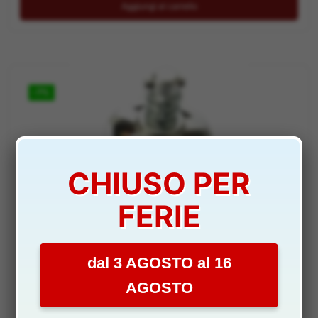
Aggiungi al carrello
-7%
CHIUSO PER
FERIE
RICAMBI
Motore brushless W1 1pz – SYM-W1-09
dal 3 AGOSTO al 16
DISPONIBILITÀ:
SCARSA
AGOSTO
Il
Il
18,90
€
17,50
€