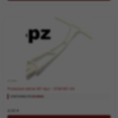
RICAMBI
Protezioni eliche W1 4pz – SYM-W1-04
DISPONIBILITÀ:
SCARSA
4,50
€