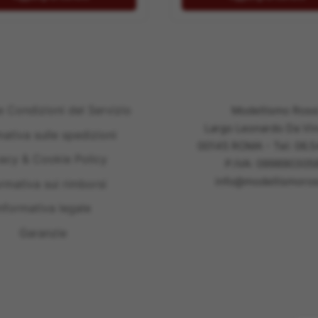
e Condizioni del Servizio
Modellismo Ross
Largo Leonardo Da Vin
mativa sulle spedizioni
00145 ROMA - Tel: 06.
vacy & Cookie Policy
P.IVA: 099890305
info@modellismoross
ormativa sui rimborsi
nformativa legale
Garanzie