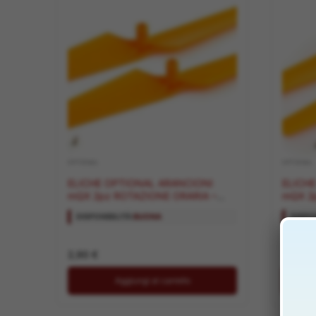
OPTIONAL
OPTIONAL
ELICHE OPTIONAL ARANCIONI
ELICH
mQX 2pz ROTAZIONE ORARIA –
mQX 2
HORBLH7524
– HOR
DISPONIBILITÀ:
BUONA
DISPON
2,90
€
2,90
€
Aggiungi al carrello