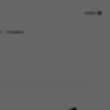
0,00
€
n
Contattaci