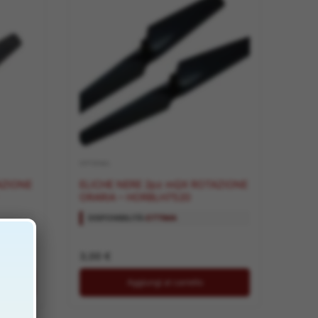
OPTIONAL
ELICHE NERE 2pz mQX ROTAZIONE
ORARIA – HORBLH7520
DISPONIBILITÀ:
OTTIMA
3,00
€
Aggiungi al carrello