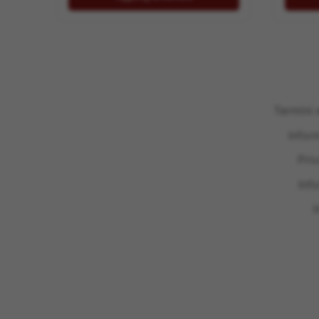
Termini 
Infor
Pri
Inf
I