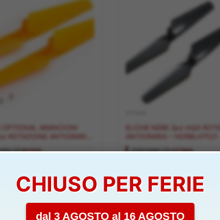
OPTIONAL
E OPTIONAL ARANCIONI
ELICHE NERE 2pz mQX ROTAZIONE
pz ROTAZIONE ANTIORARIA
ANTIORARIA – HORBLH7521
BLH7525
IBILITÀ:
BUONA
DISPONIBILITÀ:
OTTIMA
CHIUSO PER FERIE
3,00
€
Aggiungi al carrello
Aggiungi al carrello
dal 3 AGOSTO al 16 AGOSTO