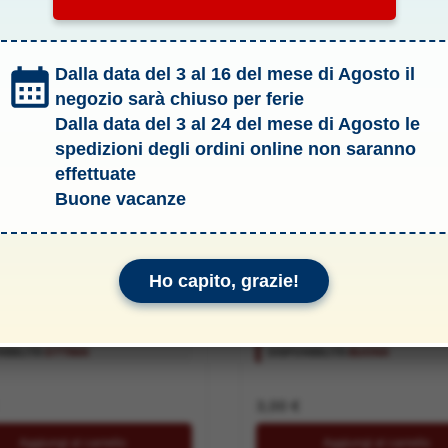
Dalla data del 3 al 16 del mese di Agosto il
negozio sarà chiuso per ferie
Dalla data del 3 al 24 del mese di Agosto le
spedizioni degli ordini online non saranno
effettuate
Buone vacanze
OPTIONAL
Ho capito, grazie!
BIANCHE 2pz mQX
COPERTURA MOTORI 2pz mQX –
IONE ANTIORARIA –
HORBLH7562
H7523
IBILITÀ:
OTTIMA
DISPONIBILITÀ:
BUONA
3,00
€
Aggiungi al carrello
Aggiungi al carrello