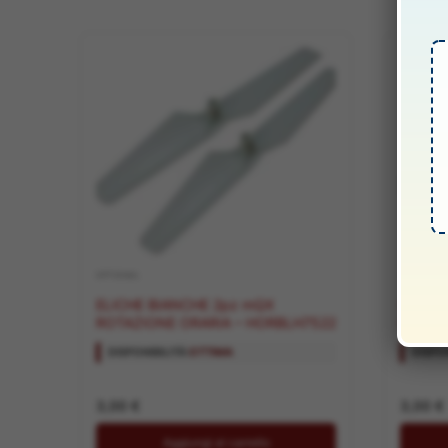
OPTIONAL
OPTIONAL
ELICHE BIANCHE 2pz mQX
ELICHE 
ROTAZIONE ORARIA – HORBLH7522
ROTAZ
HORBL
DISPONIBILITÀ:
OTTIMA
DISPON
3,00
€
3,00
€
Aggiungi al carrello