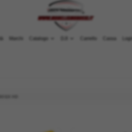
tà
Marchi
Catalogo
DJI
Carrello
Cassa
Logi
80QX HD