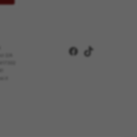
i
Facebook
TikTok
ci 2/A
5417302
81
i.it