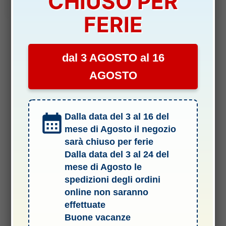
CHIUSO PER
era:
è:
15,50 €.
13,30 €.
FERIE
dal 3 AGOSTO al 16
AGOSTO
Dalla data del 3 al 16 del
mese di Agosto il negozio
sarà chiuso per ferie
Dalla data del 3 al 24 del
mese di Agosto le
spedizioni degli ordini
online non saranno
effettuate
Termini e Condizioni del Servizio
Buone vacanze
Informativa sulle spedizioni