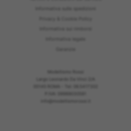
Informativa sulle spedizioni
Privacy & Cookie Policy
Informativa sui rimborsi
Informativa legale
Garanzie
Modellismo Rossi
Largo Leonardo Da Vinci 2/A
00145 ROMA - Tel: 06.5417302
P.IVA: 09989030581
info@modellismorossi.it