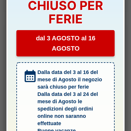
CHIUSO PER
Aggiungi al carrello
era:
è:
11,50 €.
10,00 €.
FERIE
dal 3 AGOSTO al 16
-17%
AGOSTO
Dalla data del 3 al 16 del
mese di Agosto il negozio
sarà chiuso per ferie
Dalla data del 3 al 24 del
OPTIONAL
mese di Agosto le
PARASOLE PER RADIO MAVIC PRO Part28 – DJIN1388
spedizioni degli ordini
DISPONIBILITÀ:
SCARSA
online non saranno
effettuate
Il
Il
6,00
€
5,00
€
Buone vacanze