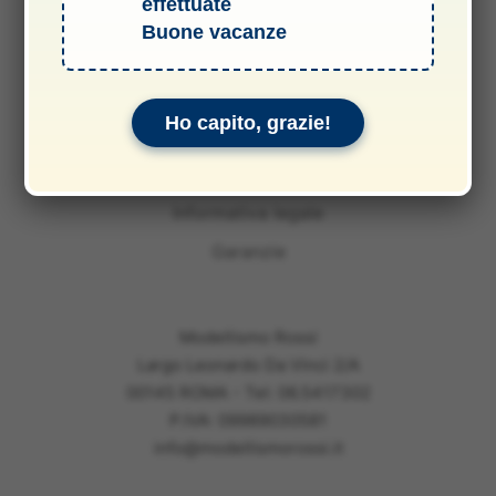
effettuate
Buone vacanze
Termini e Condizioni del Servizio
Informativa sulle spedizioni
Ho capito, grazie!
Privacy & Cookie Policy
Informativa sui rimborsi
Informativa legale
Garanzie
Modellismo Rossi
Largo Leonardo Da Vinci 2/A
00145 ROMA - Tel: 06.5417302
P.IVA: 09989030581
info@modellismorossi.it