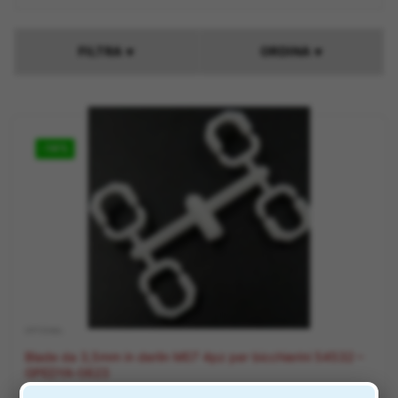
FILTRA
ORDINA
▼
▼
-14%
OPTIONAL
Blade da 3,5mm in derlin M07 4pz per bicchierini 54532 –
GPEDYA-0623