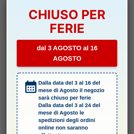
DISPONIBILITÀ:
SCARSA
CHIUSO PER
Il
Il
5,80
€
5,00
€
prezzo
prezzo
FERIE
originale
attuale
Aggiungi al carrello
era:
è:
5,80 €.
5,00 €.
dal 3 AGOSTO al 16
AGOSTO
Dalla data del 3 al 16 del
mese di Agosto il negozio
sarà chiuso per ferie
Dalla data del 3 al 24 del
mese di Agosto le
spedizioni degli ordini
online non saranno