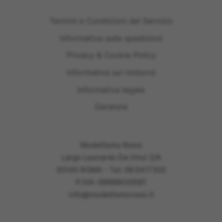
Termini e Condizioni del Servizio
Informativa sulle spedizioni
Privacy & Cookie Policy
Informativa sui rimborsi
Informativa legale
Garanzie
Modellismo Rossi
Largo Leonardo Da Vinci 2/A
00145 ROMA - Tel: 06.5417302
P.IVA: 09989030581
info@modellismorossi.it