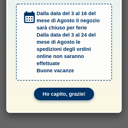
Il
Il
2,70
€
2,50
€
Dalla data del 3 al 16 del
prezzo
prezzo
originale
attuale
mese di Agosto il negozio
Aggiungi al carrello
era:
è:
2,70 €.
2,50 €.
sarà chiuso per ferie
Dalla data del 3 al 24 del
mese di Agosto le
spedizioni degli ordini
online non saranno
effettuate
Buone vacanze
Ho capito, grazie!