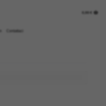
0,00
€
n
Contattaci