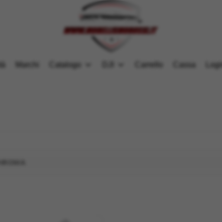
tà
Marchi
Catalogo
DJI
Carrello
Cassa
Logi
CHROMA