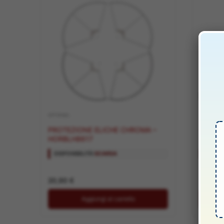
OPTIONAL
.8 CAVI DI
PROTEZIONE ELICHE CHROMA –
CAVO DI RI
HORBLH8617
– HOR
DISPONIBILITÀ:
SCARSA
DISPON
20,90
€
14,90
Aggiungi al carrello