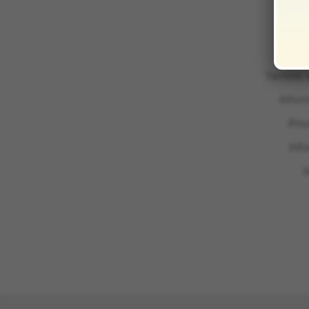
Termini 
Infor
Pri
Inf
I