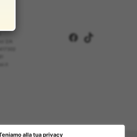
i
Facebook
TikTok
ci 2/A
5417302
81
i.it
Teniamo alla tua privacy