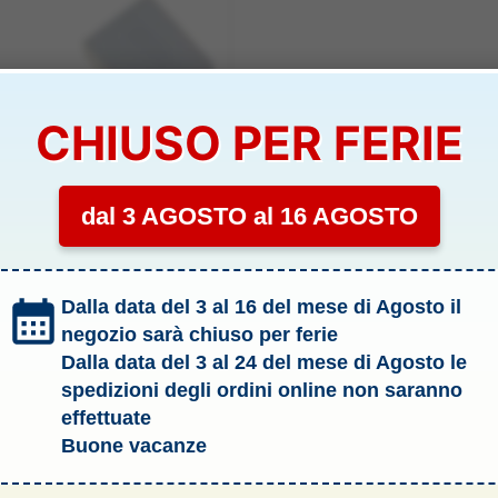
CHIUSO PER FERIE
dal 3 AGOSTO al 16 AGOSTO
 RICARICA
CARICA BLADE CHROMA
Dalla data del 3 al 16 del mese di Agosto il
BLH8623
negozio sarà chiuso per ferie
IBILITÀ:
SCARSA
Dalla data del 3 al 24 del mese di Agosto le
spedizioni degli ordini online non saranno
€
effettuate
Aggiungi al carrello
Buone vacanze