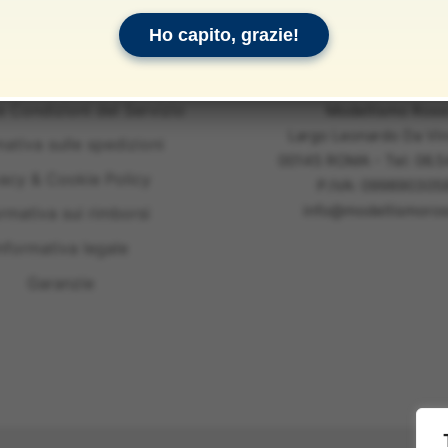
Ho capito, grazie!
e Condizioni del Servizio
Modellismo Ross
Largo Leonardo Da Vin
mativa sulle spedizioni
00145 ROMA - Tel: 06.
vacy & Cookie Policy
P.IVA: 099890305
info@modellismoross
ormativa sui rimborsi
nformativa legale
Garanzie