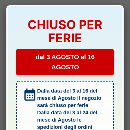
7,90
€
Aggiungi al carrello
CHIUSO PER
FERIE
dal 3 AGOSTO al 16
AGOSTO
Dalla data del 3 al 16 del
mese di Agosto il negozio
sarà chiuso per ferie
Dalla data del 3 al 24 del
OPTIONAL
mese di Agosto le
LED ROSSO ANTERIORE 350QX CON COPERTURA –
spedizioni degli ordini
HORBLH7807