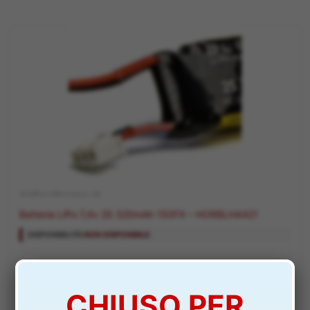
10 LIPO LI-ION 2 CELLE 7,4V
Batteria LiPo 7,4v 2S 320mAh 150FX – HORBLH4421
DISPONIBILITÀ:
NON DISPONIBILE
11,00
€
CHIUSO PER
AVVISAMI