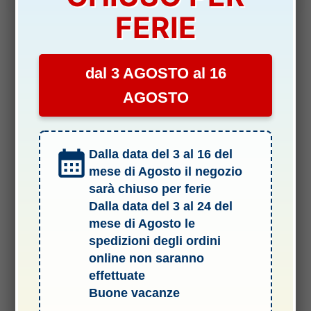
FERIE
dal 3 AGOSTO al 16
AGOSTO
Dalla data del 3 al 16 del
mese di Agosto il negozio
sarà chiuso per ferie
Dalla data del 3 al 24 del
mese di Agosto le
spedizioni degli ordini
online non saranno
Termini e Condizioni del Servizio
effettuate
Buone vacanze
Informativa sulle spedizioni