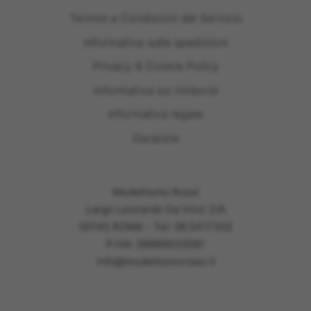
Termini e Condizioni del Servizio
Informativa sulle spedizioni
Privacy & Cookie Policy
Informativa sui rimborsi
Informativa legale
Garanzie
Modellismo Rossi
Largo Leonardo Da Vinci 2/A
00145 ROMA - Tel: 06.5417302
P.IVA: 09989030581
info@modellismorossi.it