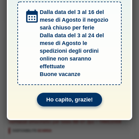
prezzo
prezzo
originale
attuale
Dalla data del 3 al 16 del
Aggiungi al carrello
era:
è:
62,70 €.
49,90 €.
mese di Agosto il negozio
sarà chiuso per ferie
Dalla data del 3 al 24 del
mese di Agosto le
-15%
spedizioni degli ordini
online non saranno
effettuate
Buone vacanze
Ho capito, grazie!
OPTIONAL
Semiassii omocinetici per telaio BB-01 2pz – TAM22068
DISPONIBILITÀ:
SCARSA