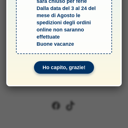
sarà chiuso per ferie
Dalla data del 3 al 24 del
Garanzie
mese di Agosto le
spedizioni degli ordini
online non saranno
Modellismo Rossi
effettuate
Largo Leonardo Da Vinci 2/A
Buone vacanze
00145 ROMA - Tel: 06.5417302
P.IVA: 09989030581
info@modellismorossi.it
Ho capito, grazie!
Facebook
TikTok