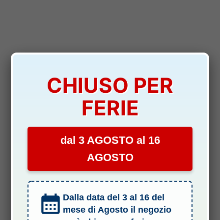
CHIUSO PER
FERIE
dal 3 AGOSTO al 16
Termini e Condizioni del Servizio
AGOSTO
Informativa sulle spedizioni
Privacy & Cookie Policy
Dalla data del 3 al 16 del
Informativa sui rimborsi
mese di Agosto il negozio
Informativa legale