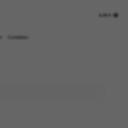
0,00
€
n
Contattaci