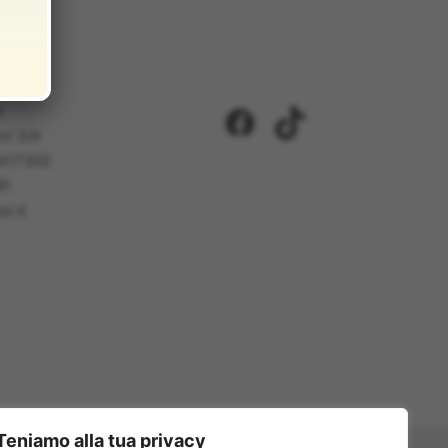
i
Facebook
TikTok
ci 2/A
5417302
81
i.it
Teniamo alla tua privacy