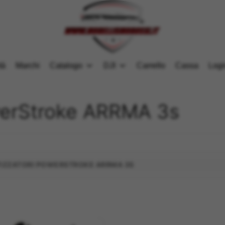
tà
Marchi
Catalogo
DJI
Carrello
Cassa
Logi
werStroke ARRMA 3s
IZZATORI POWERSTROKE ARRMA 3S