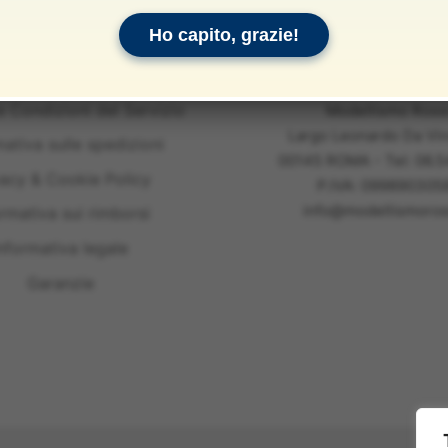
Ho capito, grazie!
e Condizioni del Servizio
Modellismo Ross
Largo Leonardo Da Vin
mativa sulle spedizioni
00145 ROMA - Tel: 06.
vacy & Cookie Policy
P.IVA: 099890305
info@modellismoross
ormativa sui rimborsi
nformativa legale
Garanzie