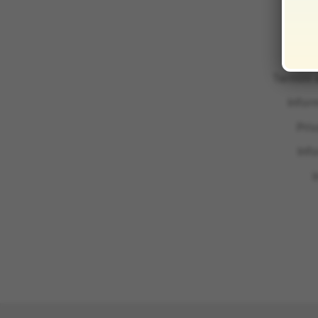
Termini 
Infor
Pri
Inf
I