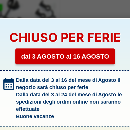
%
CHIUSO PER FERIE
dal 3 AGOSTO al 16 AGOSTO
he ammortizzatori
Dalla data del 3 al 16 del mese di Agosto il
troke 6359 ARRMA –
59-03
negozio sarà chiuso per ferie
IBILITÀ:
SCARSA
Dalla data del 3 al 24 del mese di Agosto le
spedizioni degli ordini online non saranno
Il
Il
14,90
€
prezzo
prezzo
effettuate
originale
attuale
Aggiungi al carrello
Buone vacanze
era:
è:
17,30 €.
14,90 €.