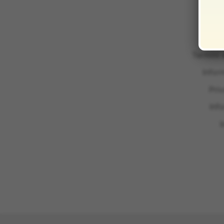
Termini 
Infor
Pri
Inf
I