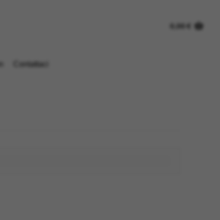
0,00
€
n
Contattaci