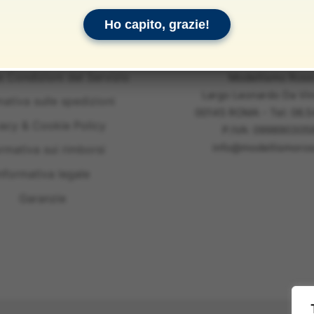
Ho capito, grazie!
e Condizioni del Servizio
Modellismo Ross
Largo Leonardo Da Vin
mativa sulle spedizioni
00145 ROMA - Tel: 06.
vacy & Cookie Policy
P.IVA: 099890305
info@modellismoross
ormativa sui rimborsi
nformativa legale
Garanzie