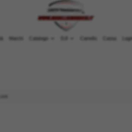
tà
Marchi
Catalogo
DJI
Carrello
Cassa
Logi
IER