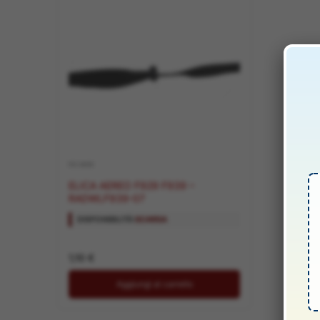
RICAMBI
ELICA AEREO F929 F939 –
RADWLF939-07
DISPONIBILITÀ:
SCARSA
1,10
€
Aggiungi al carrello