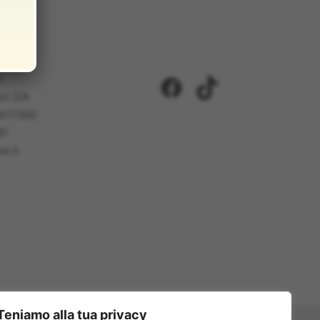
i
Facebook
TikTok
ci 2/A
5417302
81
i.it
Teniamo alla tua privacy