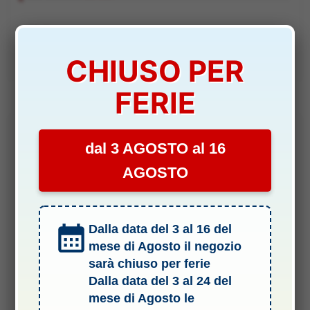
9,70
€
Aggiungi al carrello
CHIUSO PER
FERIE
dal 3 AGOSTO al 16
AGOSTO
Dalla data del 3 al 16 del
mese di Agosto il negozio
sarà chiuso per ferie
Dalla data del 3 al 24 del
OPTIONAL
mese di Agosto le
BRACCI INFERIORI 2pz RC18R ANTERIORI O POSTERIORI –