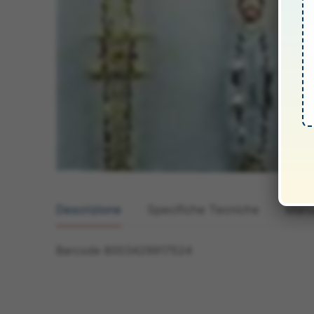
Descrizione
Specifiche Tecniche
Manua
Barcode 8003429917524