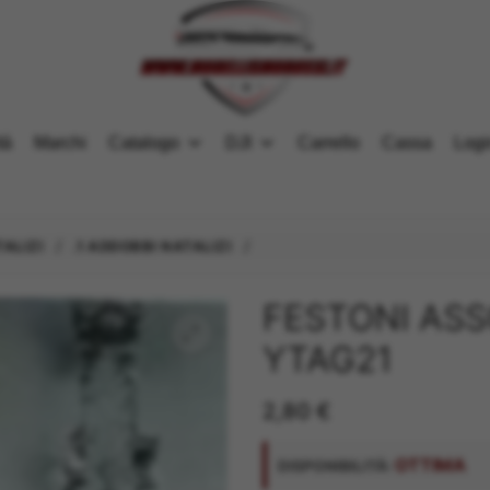
tà
Marchi
Catalogo
DJI
Carrello
Cassa
Logi
/
/
TALIZI
.1 ADDOBBI NATALIZI
FESTONI ASSO
YTAG21
2,80
€
OTTIMA
DISPONIBILITÀ: