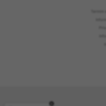
Termini 
Infor
Pri
Inf
I
×