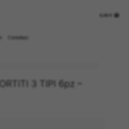
0,00
€
n
Contattaci
RTITI 3 TIPI 6pz –