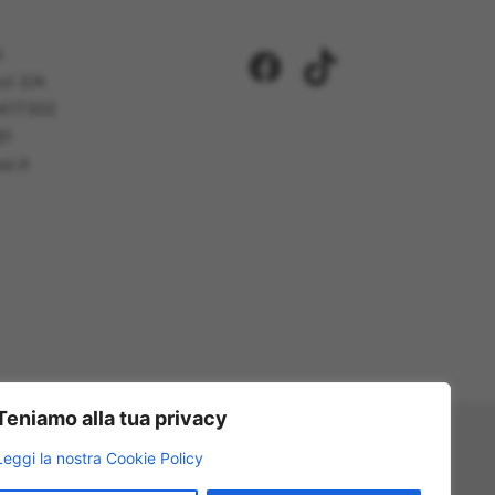
i
Facebook
TikTok
ci 2/A
5417302
81
i.it
Teniamo alla tua privacy
Leggi la nostra Cookie Policy