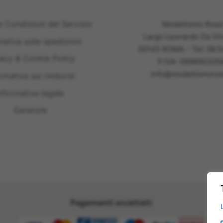
e Condizioni del Servizio
Modellismo Ross
Largo Leonardo Da Vin
mativa sulle spedizioni
00145 ROMA - Tel: 06.
vacy & Cookie Policy
P.IVA: 099890305
info@modellismoross
ormativa sui rimborsi
nformativa legale
Garanzie
Pagamenti accettati: