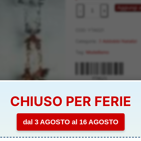
FESTONI
Aggiungi a
-
+
ASSORTITI
3
TIPI
COD:
YTAG21
6pz
Categoria:
.1 Addobbi Natalizi
-
Tag:
Modellismo
YTAG21
quantità
YTAG21
CHIUSO PER FERIE
dal 3 AGOSTO al 16 AGOSTO